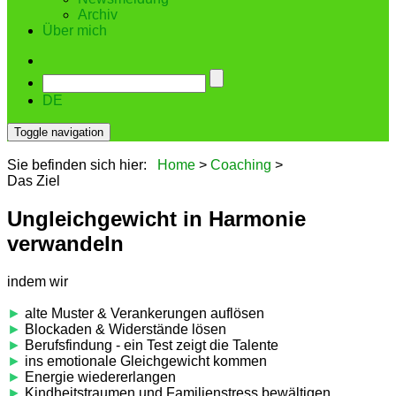
Archiv
Über mich
DE
Toggle navigation
Sie befinden sich hier:
Home
>
Coaching
>
Das Ziel
Ungleichgewicht in Harmonie
verwandeln
indem wir
►
alte Muster & Verankerungen auflösen
►
Blockaden & Widerstände lösen
►
Berufsfindung - ein Test zeigt die Talente
►
ins emotionale Gleichgewicht kommen
►
Energie wiedererlangen
►
Kindheitstraumen und Familienstress bewältigen