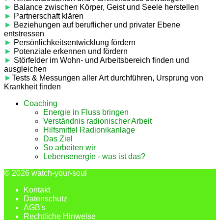
►
Balance zwischen Körper, Geist und Seele herstellen
►
Partnerschaft klären
►
Beziehungen auf beruflicher und privater Ebene
entstressen
►
Persönlichkeitsentwicklung fördern
►
Potenziale erkennen und fördern
►
Störfelder im Wohn- und Arbeitsbereich finden und
ausgleichen
►
Tests & Messungen aller Art durchführen, Ursprung von
Krankheit finden
Coaching
Energie in Fluss bringen
Verständnis radionischer Arbeit
Hilfsmittel Radionikanlage
Das Ziel
So arbeiten wir
Lebensenergie - was ist das?
© 2026
watch-your-soul
Kontakt
Datenschutz
AGB's
Rechtliche Hinweise